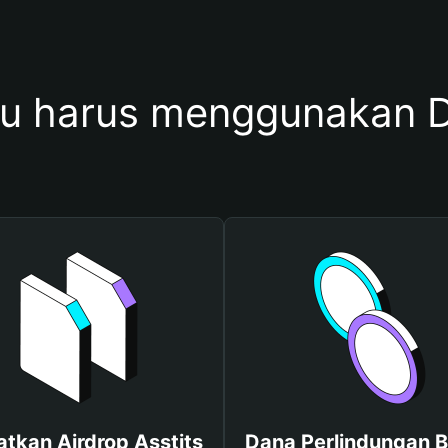
 harus menggunakan D
tkan Airdrop Asstits
Dana Perlindungan B