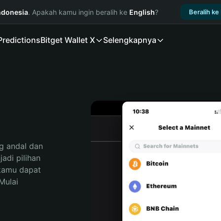
ndonesia
. Apakah kamu ingin beralih ke
English
?
Beralih ke
Predictions
Bitget Wallet X
Selengkapnya
 andal dan 
di pilihan 
kamu dapat 
ulai 