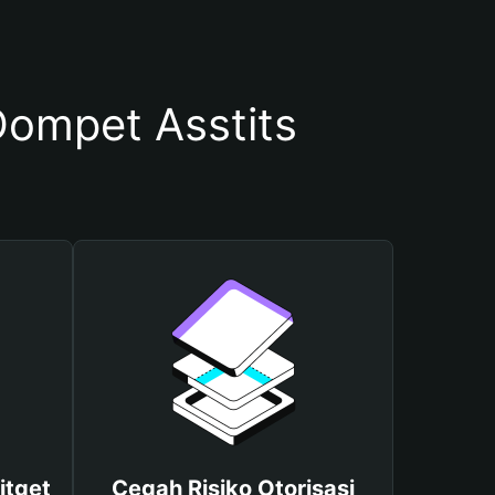
ompet Asstits
itget
Cegah Risiko Otorisasi