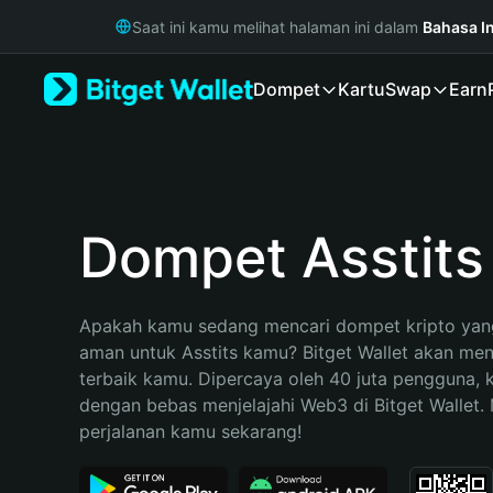
English
Saat ini kamu melihat halaman ini dalam
Bahasa I
日本語
Tiếng Việt
Dompet
Kartu
Swap
Earn
Русский
Español (Latinoamérica)
Türkçe
Italiano
Français
Deutsch
Dompet Asstits
简体中文
繁體中文
Português (Portugal)
Apakah kamu sedang mencari dompet kripto yang
Bahasa Indonesia
aman untuk Asstits kamu? Bitget Wallet akan menja
ภาษาไทย
terbaik kamu. Dipercaya oleh 40 juta pengguna, 
हिन्दी
dengan bebas menjelajahi Web3 di Bitget Wallet. M
বাংলা
perjalanan kamu sekarang!
Español
Português (Brasil)
Español (Argentina)