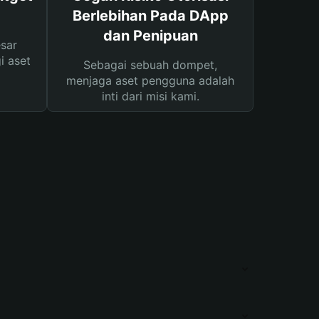
Berlebihan Pada DApp
dan Penipuan
sar
i aset
Sebagai sebuah dompet,
menjaga aset pengguna adalah
inti dari misi kami.