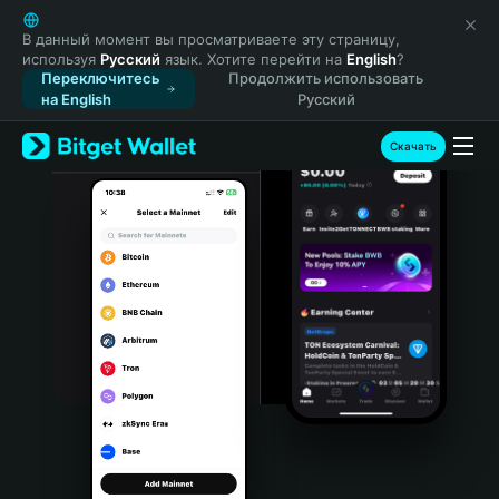
English
日本語
В данный момент вы просматриваете эту страницу,
используя
Русский
язык. Хотите перейти на
English
?
Tiếng Việt
Переключитесь
Продолжить использовать
Русский
на English
Русский
Español (Latinoamérica)
Türkçe
Скачать
Italiano
Français
Deutsch
简体中文
繁體中文
Português (Portugal)
Bahasa Indonesia
ภาษาไทย
हिन्दी
বাংলা
Español
Português (Brasil)
Español (Argentina)