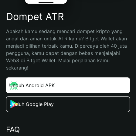
Dompet ATR
Apakah kamu sedang mencari dompet kripto yang 
andal dan aman untuk ATR kamu? Bitget Wallet akan 
menjadi pilihan terbaik kamu. Dipercaya oleh 40 juta 
pengguna, kamu dapat dengan bebas menjelajahi 
Web3 di Bitget Wallet. Mulai perjalanan kamu 
sekarang!
Unduh Android APK
Unduh Google Play
FAQ