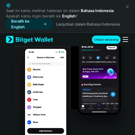
English
日本語
Saat ini kamu melihat halaman ini dalam
Bahasa Indonesia
.
Apakah kamu ingin beralih ke
English
?
Tiếng Việt
Beralih ke
Lanjutkan dalam Bahasa Indonesia
Русский
English
Español (Latinoamérica)
Türkçe
Unduh sekarang
Italiano
Français
Deutsch
简体中文
繁體中文
Português (Portugal)
Bahasa Indonesia
ภาษาไทย
हिन्दी
বাংলা
Español
Português (Brasil)
Español (Argentina)