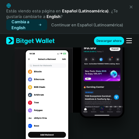
English
日本語
Estás viendo esta página en
Español (Latinoamérica)
. ¿Te
gustaría cambiarte a
English
?
Tiếng Việt
Cambia a
Continuar en Español (Latinoamérica)
Русский
English
Español (Latinoamérica)
Türkçe
Descargar ahora
Italiano
Français
Deutsch
简体中文
繁體中文
Português (Portugal)
Bahasa Indonesia
ภาษาไทย
हिन्दी
বাংলা
Español
Português (Brasil)
Español (Argentina)