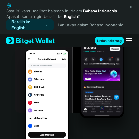
English
日本語
Saat ini kamu melihat halaman ini dalam
Bahasa Indonesia
.
Apakah kamu ingin beralih ke
English
?
Tiếng Việt
Beralih ke
Lanjutkan dalam Bahasa Indonesia
Русский
English
Español (Latinoamérica)
Türkçe
Unduh sekarang
Italiano
Français
Deutsch
简体中文
繁體中文
Português (Portugal)
Bahasa Indonesia
ภาษาไทย
हिन्दी
বাংলা
Español
Português (Brasil)
Español (Argentina)