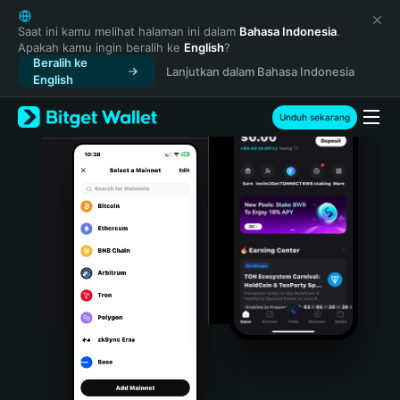
English
日本語
Saat ini kamu melihat halaman ini dalam
Bahasa Indonesia
.
Apakah kamu ingin beralih ke
English
?
Tiếng Việt
Beralih ke
Lanjutkan dalam Bahasa Indonesia
Русский
English
Español (Latinoamérica)
Türkçe
Unduh sekarang
Italiano
Français
Deutsch
简体中文
繁體中文
Português (Portugal)
Bahasa Indonesia
ภาษาไทย
हिन्दी
বাংলা
Español
Português (Brasil)
Español (Argentina)