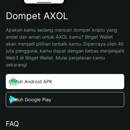
Dompet AXOL
Apakah kamu sedang mencari dompet kripto yang 
andal dan aman untuk AXOL kamu? Bitget Wallet 
akan menjadi pilihan terbaik kamu. Dipercaya oleh 40 
juta pengguna, kamu dapat dengan bebas menjelajahi 
Web3 di Bitget Wallet. Mulai perjalanan kamu 
sekarang!
Unduh Android APK
Unduh Google Play
FAQ