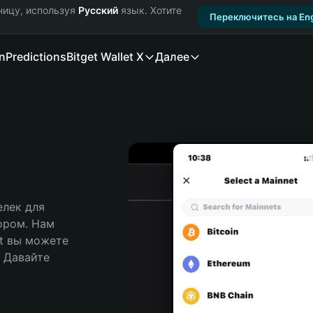
ницу, используя
Русский
язык. Хотите
Переключитесь на Eng
n
Predictions
Bitget Wallet X
Далее
лек для 
ором. Нам 
t вы можете 
Давайте 