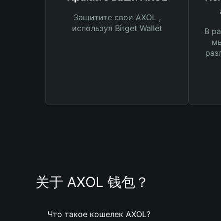
Защитите свои AXOL ,
используя Bitget Wallet
В ра
мы
раз
关于 AXOL 钱包？
Что такое кошелек AXOL?