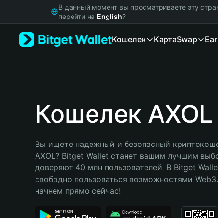
English
В данный момент вы просматриваете эту стра
日本語
перейти на
English
?
Tiếng Việt
Кошелек
Карта
Swap
Ear
Русский
Español (Latinoamérica)
Türkçe
Italiano
Français
Deutsch
Кошелек AXOL
简体中文
繁體中文
Português (Portugal)
Вы ищете надежный и безопасный криптокоше
Bahasa Indonesia
AXOL? Bitget Wallet станет вашим лучшим выб
ภาษาไทย
доверяют 40 млн пользователей. В Bitget Walle
हिन्दी
свободно пользоваться возможностями Web3. 
বাংলা
начнем прямо сейчас!
Español
Português (Brasil)
Español (Argentina)