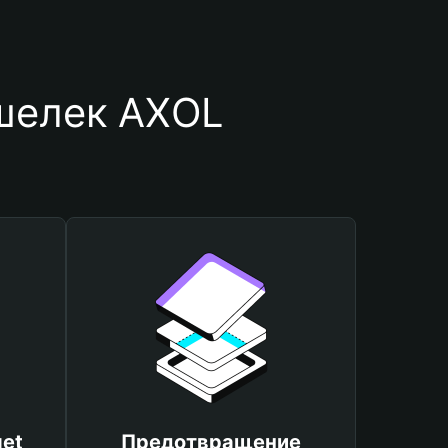
шелек AXOL
et
Предотвращение