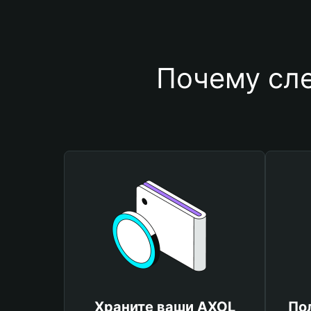
Почему сл
Храните ваши AXOL
По