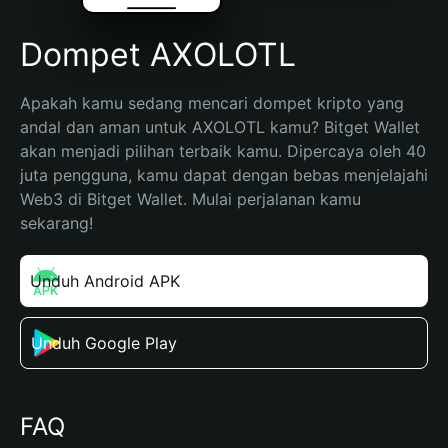
Dompet AXOLOTL
Apakah kamu sedang mencari dompet kripto yang 
andal dan aman untuk AXOLOTL kamu? Bitget Wallet 
akan menjadi pilihan terbaik kamu. Dipercaya oleh 40 
juta pengguna, kamu dapat dengan bebas menjelajahi 
Web3 di Bitget Wallet. Mulai perjalanan kamu 
sekarang!
Unduh Android APK
Unduh Google Play
FAQ