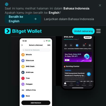
English
日本語
Saat ini kamu melihat halaman ini dalam
Bahasa Indonesia
.
Apakah kamu ingin beralih ke
English
?
Tiếng Việt
Beralih ke
Lanjutkan dalam Bahasa Indonesia
Русский
English
Español (Latinoamérica)
Türkçe
Unduh sekarang
Italiano
Français
Deutsch
简体中文
繁體中文
Português (Portugal)
Bahasa Indonesia
ภาษาไทย
हिन्दी
বাংলা
Español
Português (Brasil)
Español (Argentina)