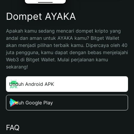
Dompet AYAKA
Apakah kamu sedang mencari dompet kripto yang 
andal dan aman untuk AYAKA kamu? Bitget Wallet 
akan menjadi pilihan terbaik kamu. Dipercaya oleh 40 
juta pengguna, kamu dapat dengan bebas menjelajahi 
Web3 di Bitget Wallet. Mulai perjalanan kamu 
sekarang!
Unduh Android APK
Unduh Google Play
FAQ