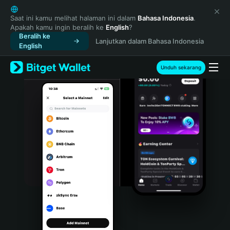
English
日本語
Saat ini kamu melihat halaman ini dalam
Bahasa Indonesia
.
Apakah kamu ingin beralih ke
English
?
Tiếng Việt
Beralih ke
Lanjutkan dalam Bahasa Indonesia
Русский
English
Español (Latinoamérica)
Türkçe
Unduh sekarang
Italiano
Français
Deutsch
简体中文
繁體中文
Português (Portugal)
Bahasa Indonesia
ภาษาไทย
हिन्दी
বাংলা
Español
Português (Brasil)
Español (Argentina)