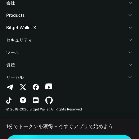
会社
Bitget Walletについて
Products
ブログ
Crypto Card
Bitget Wallet X
アカデミー
Stablecoin Earn
デベロッパー
セキュリティ
暗号資産ニュース
Payfi Crypto
ウォレットを接続
保護基金
ツール
Help Center
Crypto Swap API
Bitget Wallet Pay
セキュリティ技術
暗号資産を購入
資産
お問い合わせ
Altcoin Season Index
プロジェクトを掲載
認証検出
Arbitrum
リーガル
ブランドリソース
Prediction Markets
コントラクト検出
Avalanche
プライバシーポリシー
キャリア
DApp
一括送金
Bitcoin
利用規約
© 2018-2026 Bitget Wallet All Rights Reserved
公式チャンネル認証
Trade
BNB Chain
Risk Disclosure
1分でトークンを獲得 – 今すぐアプリで始めよう
RWA
Polygon