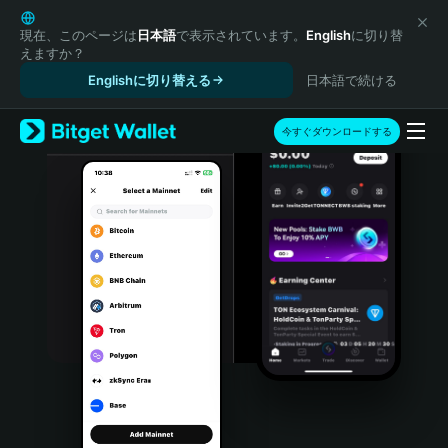
English
日本語
現在、このページは
日本語
で表示されています。
English
に切り替
えますか？
Tiếng Việt
Englishに切り替える
日本語で続ける
Русский
Español (Latinoamérica)
Türkçe
今すぐダウンロードする
Italiano
Français
Deutsch
简体中文
繁體中文
Português (Portugal)
Bahasa Indonesia
ภาษาไทย
हिन्दी
বাংলা
Español
Português (Brasil)
Español (Argentina)