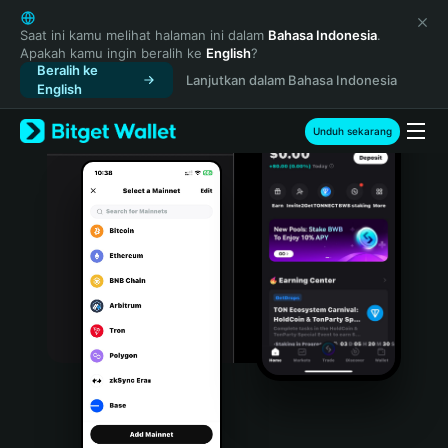
English
日本語
Saat ini kamu melihat halaman ini dalam
Bahasa Indonesia
.
Apakah kamu ingin beralih ke
English
?
Tiếng Việt
Beralih ke
Lanjutkan dalam Bahasa Indonesia
Русский
English
Español (Latinoamérica)
Türkçe
Unduh sekarang
Italiano
Français
Deutsch
简体中文
繁體中文
Português (Portugal)
Bahasa Indonesia
ภาษาไทย
हिन्दी
বাংলা
Español
Português (Brasil)
Español (Argentina)