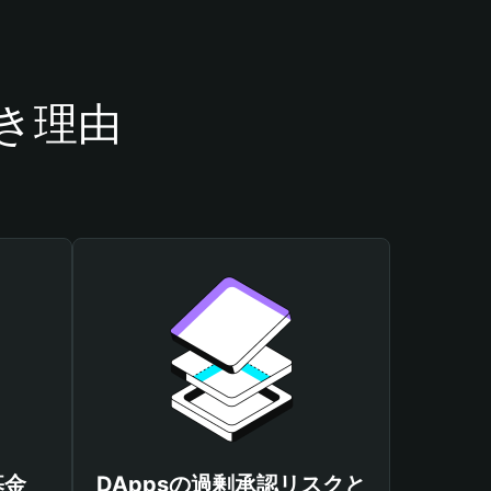
べき理由
基金
DAppsの過剰承認リスクと