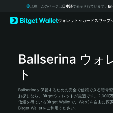
English
現在、このページは
日本語
で表示されています。
En
日本語
Tiếng Việt
ウォレット
カード
スワップ
Русский
Español (Latinoamérica)
Türkçe
Italiano
Français
Deutsch
Ballserina ウ
简体中文
繁體中文
ト
Português (Portugal)
Bahasa Indonesia
ภาษาไทย
हिन्दी
Ballserinaを保管するための安全で信頼できる暗
বাংলা
お探しなら、Bitgetウォレットが最適です。2,00
Español
信頼を得ているBitget Walletで、Web3を自由
Português (Brasil)
Bitget Walletをご利用ください。
Español (Argentina)