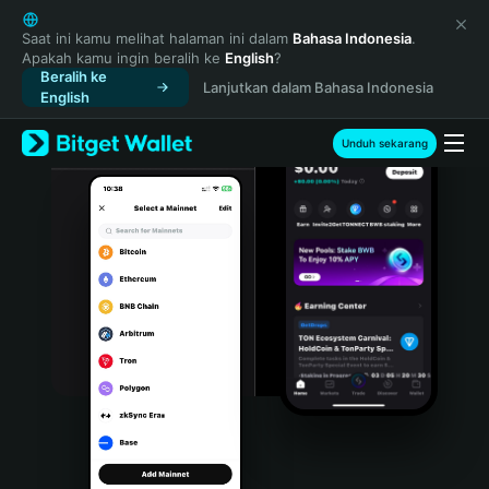
English
日本語
Saat ini kamu melihat halaman ini dalam
Bahasa Indonesia
.
Apakah kamu ingin beralih ke
English
?
Tiếng Việt
Beralih ke
Lanjutkan dalam Bahasa Indonesia
Русский
English
Español (Latinoamérica)
Türkçe
Unduh sekarang
Italiano
Français
Deutsch
简体中文
繁體中文
Português (Portugal)
Bahasa Indonesia
ภาษาไทย
हिन्दी
বাংলা
Español
Português (Brasil)
Español (Argentina)