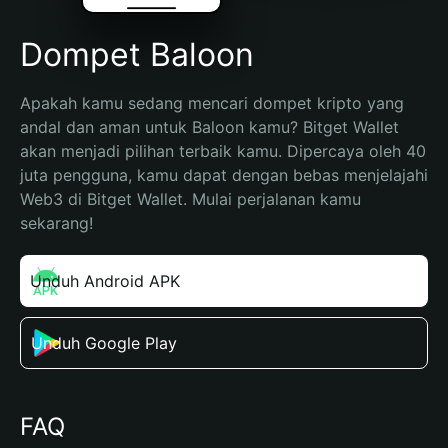
Dompet Baloon
Apakah kamu sedang mencari dompet kripto yang 
andal dan aman untuk Baloon kamu? Bitget Wallet 
akan menjadi pilihan terbaik kamu. Dipercaya oleh 40 
juta pengguna, kamu dapat dengan bebas menjelajahi 
Web3 di Bitget Wallet. Mulai perjalanan kamu 
sekarang!
Unduh Android APK
Unduh Google Play
FAQ