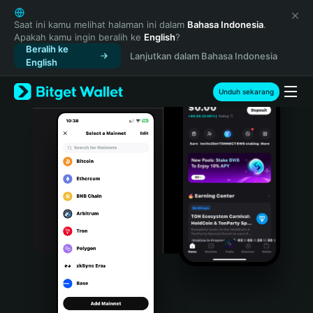
English
日本語
Saat ini kamu melihat halaman ini dalam
Bahasa Indonesia
.
Apakah kamu ingin beralih ke
English
?
Tiếng Việt
Beralih ke
Lanjutkan dalam Bahasa Indonesia
Русский
English
Español (Latinoamérica)
Türkçe
Unduh sekarang
Italiano
Français
Deutsch
简体中文
繁體中文
Português (Portugal)
Bahasa Indonesia
ภาษาไทย
हिन्दी
বাংলা
Español
Português (Brasil)
Español (Argentina)