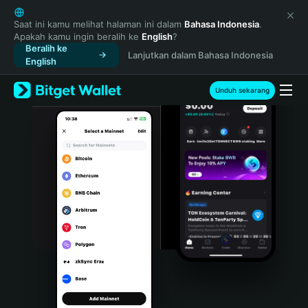
English
日本語
Saat ini kamu melihat halaman ini dalam
Bahasa Indonesia
.
Apakah kamu ingin beralih ke
English
?
Tiếng Việt
Beralih ke
Lanjutkan dalam Bahasa Indonesia
Русский
English
Español (Latinoamérica)
Türkçe
Unduh sekarang
Italiano
Français
Deutsch
简体中文
繁體中文
Português (Portugal)
Bahasa Indonesia
ภาษาไทย
हिन्दी
বাংলা
Español
Português (Brasil)
Español (Argentina)