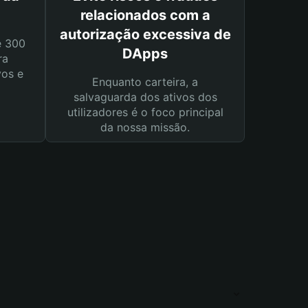
relacionados com a
autorização excessiva de
e 300
DApps
ra
vos e
Enquanto carteira, a
salvaguarda dos ativos dos
utilizadores é o foco principal
da nossa missão.