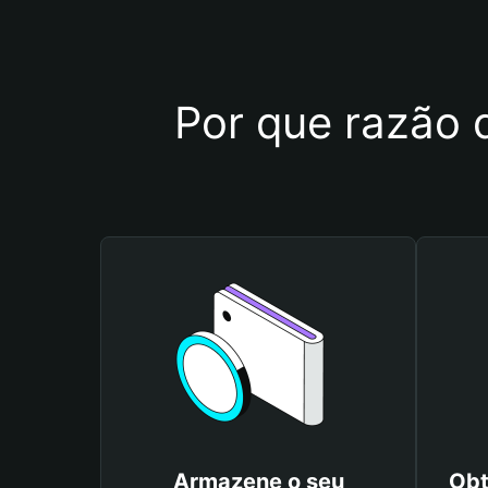
Por que razão 
Armazene o seu
Obt