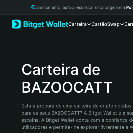
English
De momento, está a visualizar esta página em
Por
日本語
Tiếng Việt
Carteira
Cartão
Swap
Ear
Русский
Español (Latinoamérica)
Türkçe
Italiano
Français
Deutsch
Carteira de
简体中文
繁體中文
BAZOOCATT
Português (Portugal)
Bahasa Indonesia
ภาษาไทย
हिन्दी
Está à procura de uma carteira de criptomoedas f
বাংলা
para os seus BAZOOCATT? A Bitget Wallet é a sua
Español
escolha. A Bitget Wallet conta com a confiança d
Português (Brasil)
utilizadores e permite-lhe explorar livremente a
Español (Argentina)