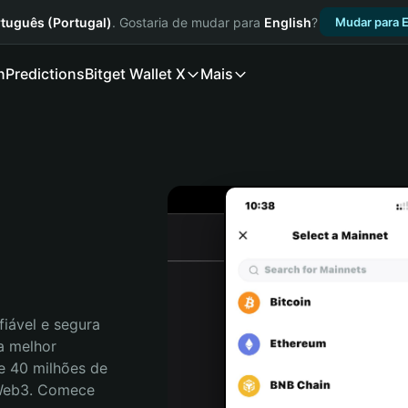
tuguês (Portugal)
. Gostaria de mudar para
English
?
Mudar para E
n
Predictions
Bitget Wallet X
Mais
iável e segura 
 melhor 
e 40 milhões de 
 Web3. Comece 