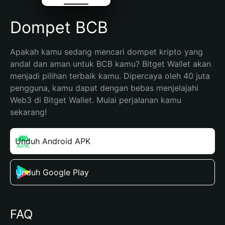
Dompet BCB
Apakah kamu sedang mencari dompet kripto yang 
andal dan aman untuk BCB kamu? Bitget Wallet akan 
menjadi pilihan terbaik kamu. Dipercaya oleh 40 juta 
pengguna, kamu dapat dengan bebas menjelajahi 
Web3 di Bitget Wallet. Mulai perjalanan kamu 
sekarang!
Unduh Android APK
Unduh Google Play
FAQ