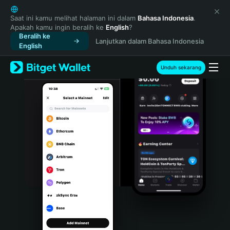
English
日本語
Saat ini kamu melihat halaman ini dalam
Bahasa Indonesia
.
Apakah kamu ingin beralih ke
English
?
Tiếng Việt
Beralih ke
Lanjutkan dalam Bahasa Indonesia
Русский
English
Español (Latinoamérica)
Türkçe
Unduh sekarang
Italiano
Français
Deutsch
简体中文
繁體中文
Português (Portugal)
Bahasa Indonesia
ภาษาไทย
हिन्दी
বাংলা
Español
Português (Brasil)
Español (Argentina)