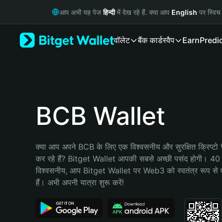
English
आप अभी यह पेज
हिन्दी
में देख रहे हैं. क्या आप
English
पर स्विच 
日本語
Tiếng Việt
वॉलेट
बैंक कार्ड
स्वैप
Earn
Predi
Русский
Español (Latinoamérica)
Türkçe
Italiano
Français
Deutsch
BCB Wallet
简体中文
繁體中文
Português (Portugal)
क्या आप अपने BCB के लिए एक विश्वसनीय और सुरक्षित क्रिप्टो
Bahasa Indonesia
कर रहे हैं? Bitget Wallet आपकी सबसे अच्छी पसंद होगी। 40 मिल
ภาษาไทย
विश्वसनीय, आप Bitget Wallet पर Web3 को स्वतंत्र रूप से ए
हिन्दी
हैं। अभी अपनी यात्रा शुरू करें!
বাংলা
Español
Português (Brasil)
Español (Argentina)