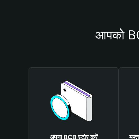
आपको BCB
अपना BCB स्टोर करें
मुफ्