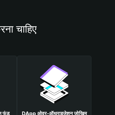
रना चाहिए
न फंड
DApp ओवर-ऑथराइजेशन जोखिम