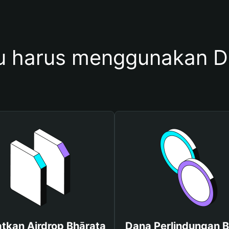
 harus menggunakan D
tkan Airdrop Bhārata
Dana Perlindungan B