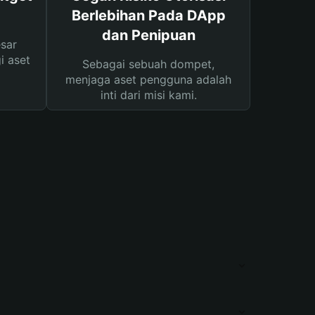
Berlebihan Pada DApp
dan Penipuan
sar
i aset
Sebagai sebuah dompet,
menjaga aset pengguna adalah
inti dari misi kami.