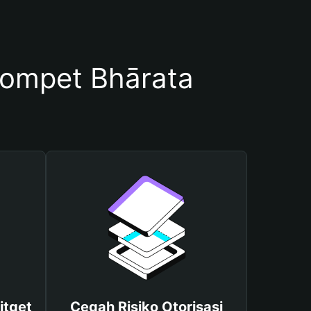
ompet Bhārata
itget
Cegah Risiko Otorisasi