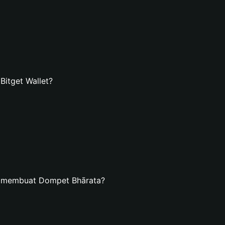
itget Wallet?
n membuat Dompet Bhārata?