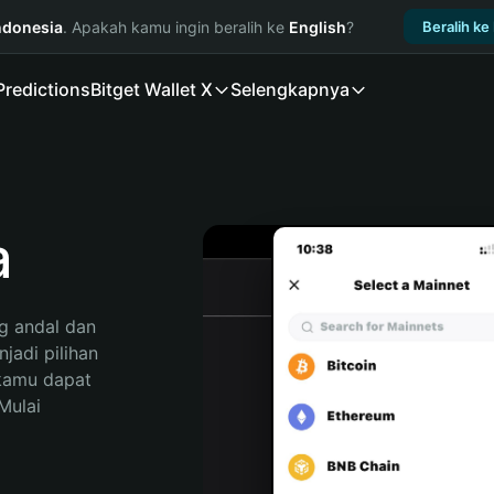
ndonesia
. Apakah kamu ingin beralih ke
English
?
Beralih ke
Predictions
Bitget Wallet X
Selengkapnya
a
 andal dan 
adi pilihan 
kamu dapat 
ulai 