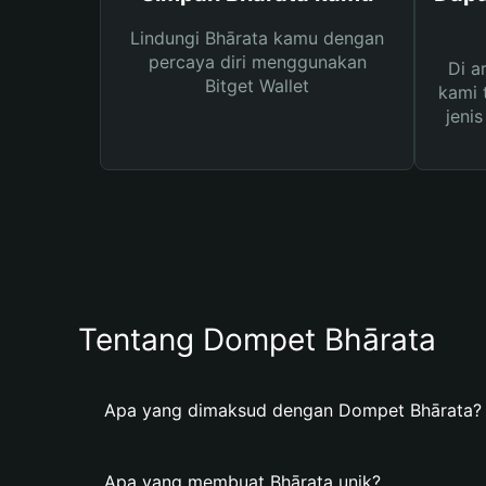
Lindungi Bhārata kamu dengan
percaya diri menggunakan
Di a
Bitget Wallet
kami 
jeni
Tentang Dompet Bhārata
Apa yang dimaksud dengan Dompet Bhārata?
Apa yang membuat Bhārata unik?