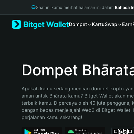
English
Saat ini kamu melihat halaman ini dalam
Bahasa I
日本語
Tiếng Việt
Dompet
Kartu
Swap
Earn
Русский
Español (Latinoamérica)
Türkçe
Italiano
Français
Deutsch
Dompet Bhārat
简体中文
繁體中文
Português (Portugal)
Apakah kamu sedang mencari dompet kripto yang
Bahasa Indonesia
aman untuk Bhārata kamu? Bitget Wallet akan menj
ภาษาไทย
terbaik kamu. Dipercaya oleh 40 juta pengguna, 
हिन्दी
dengan bebas menjelajahi Web3 di Bitget Wallet. M
বাংলা
perjalanan kamu sekarang!
Español
Português (Brasil)
Español (Argentina)