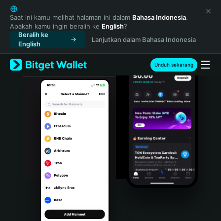
English
日本語
Saat ini kamu melihat halaman ini dalam
Bahasa Indonesia
.
Apakah kamu ingin beralih ke
English
?
Tiếng Việt
Beralih ke
Lanjutkan dalam Bahasa Indonesia
Русский
English
Español (Latinoamérica)
Türkçe
Unduh sekarang
Italiano
Français
Deutsch
简体中文
繁體中文
Português (Portugal)
Bahasa Indonesia
ภาษาไทย
हिन्दी
বাংলা
Español
Português (Brasil)
Español (Argentina)