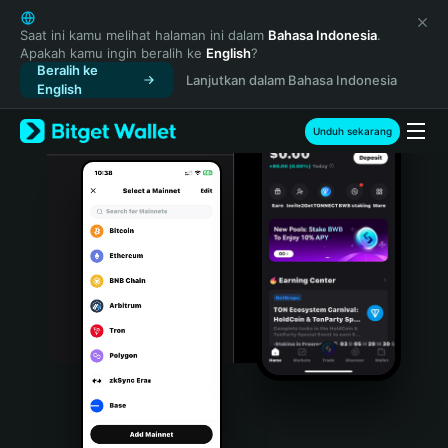
English
日本語
Saat ini kamu melihat halaman ini dalam
Bahasa Indonesia
.
Apakah kamu ingin beralih ke
English
?
Tiếng Việt
Beralih ke
Lanjutkan dalam Bahasa Indonesia
Русский
English
Español (Latinoamérica)
Türkçe
Unduh sekarang
Italiano
Français
Deutsch
简体中文
繁體中文
Português (Portugal)
Bahasa Indonesia
ภาษาไทย
हिन्दी
বাংলা
Español
Português (Brasil)
Español (Argentina)