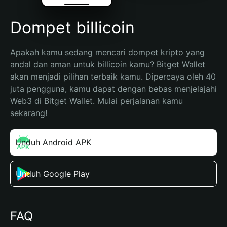
Dompet billicoin
Apakah kamu sedang mencari dompet kripto yang 
andal dan aman untuk billicoin kamu? Bitget Wallet 
akan menjadi pilihan terbaik kamu. Dipercaya oleh 40 
juta pengguna, kamu dapat dengan bebas menjelajahi 
Web3 di Bitget Wallet. Mulai perjalanan kamu 
sekarang!
Unduh Android APK
Unduh Google Play
FAQ