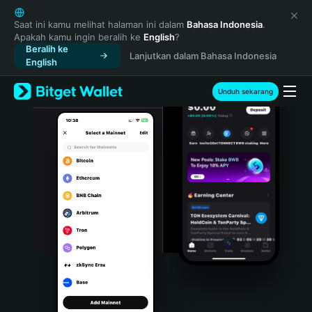
English
日本語
Saat ini kamu melihat halaman ini dalam
Bahasa Indonesia
.
Apakah kamu ingin beralih ke
English
?
Tiếng Việt
Beralih ke
Lanjutkan dalam Bahasa Indonesia
Русский
English
Español (Latinoamérica)
Türkçe
Unduh sekarang
Italiano
Français
Deutsch
简体中文
繁體中文
Português (Portugal)
Bahasa Indonesia
ภาษาไทย
हिन्दी
বাংলা
Español
Português (Brasil)
Español (Argentina)