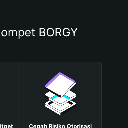
Dompet BORGY
itget
Cegah Risiko Otorisasi