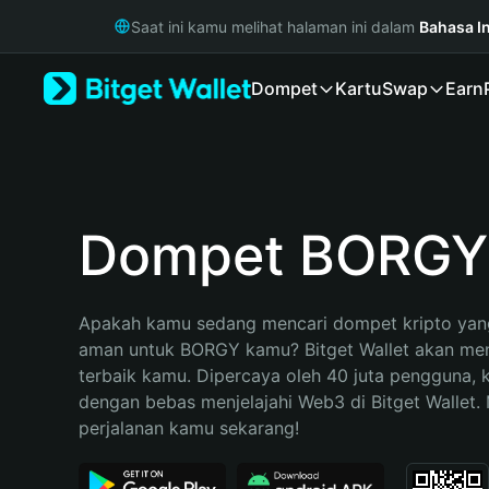
English
Saat ini kamu melihat halaman ini dalam
Bahasa I
日本語
Tiếng Việt
Dompet
Kartu
Swap
Earn
Русский
Español (Latinoamérica)
Türkçe
Italiano
Français
Deutsch
Dompet BORGY
简体中文
繁體中文
Português (Portugal)
Apakah kamu sedang mencari dompet kripto yang
Bahasa Indonesia
aman untuk BORGY kamu? Bitget Wallet akan menja
ภาษาไทย
terbaik kamu. Dipercaya oleh 40 juta pengguna, 
हिन्दी
dengan bebas menjelajahi Web3 di Bitget Wallet. M
বাংলা
perjalanan kamu sekarang!
Español
Português (Brasil)
Español (Argentina)