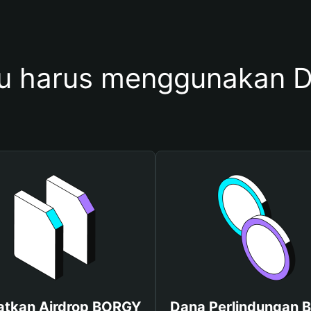
u harus menggunakan 
atkan Airdrop BORGY
Dana Perlindungan B