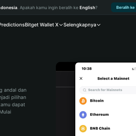
ndonesia
. Apakah kamu ingin beralih ke
English
?
Beralih ke
Predictions
Bitget Wallet X
Selengkapnya
 andal dan 
di pilihan 
kamu dapat 
ulai 