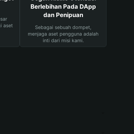
Berlebihan Pada DApp
dan Penipuan
sar
i aset
Sebagai sebuah dompet,
menjaga aset pengguna adalah
inti dari misi kami.