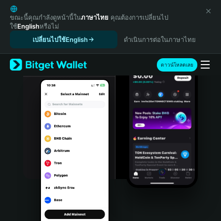
English
日本語
ขณะนี้คุณกำลังดูหน้านี้ใน
ภาษาไทย
คุณต้องการเปลี่ยนไป
ใช้
English
หรือไม่
Tiếng Việt
เปลี่ยนไปใช้English
ดำเนินการต่อในภาษาไทย
Русский
Español (Latinoamérica)
Türkçe
ดาวน์โหลดเลย
Italiano
Français
Deutsch
简体中文
繁體中文
Português (Portugal)
Bahasa Indonesia
ภาษาไทย
हिन्दी
বাংলা
Español
Português (Brasil)
Español (Argentina)