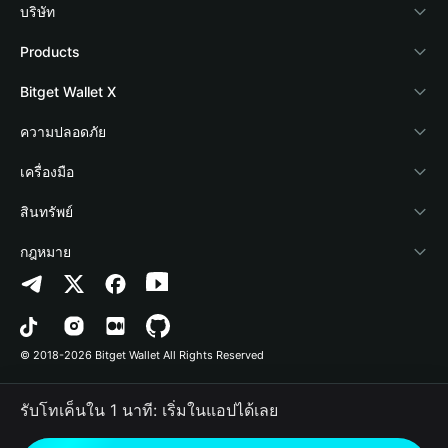
บริษัท
เกี่ยวกับ Bitget Wallet
Products
Blog
Crypto Card
Bitget Wallet X
Academy
Stablecoin Earn
นักพัฒนา
ความปลอดภัย
ข่าวสารด้านคริปโต
Payfi Crypto
เชื่อมต่อ Wallet
Protection Fund
เครื่องมือ
ศูนย์ช่วยเหลือ
Crypto Swap API
Bitget Wallet Pay
เทคโนโลยีความปลอดภัย
ซื้อคริปโต
สินทรัพย์
ติดต่อเรา
Altcoin Season Index
ลิสต์โปรเจกต์
การตรวจจับการอนุญาต
Arbitrum
กฎหมาย
ทรัพยากรข้อมูลของแบรนด์
Prediction Markets
การตรวจจับสัญญา
Avalanche
นโยบายความเป็นส่วนตัว
อาชีพ
DApp
การโอนเป็นชุด
Bitcoin
ข้อตกลงในการใช้บริการ
© 2018-2026 Bitget Wallet All Rights Reserved
การยืนยันช่องทางอย่างเป็นทางการ
Trade
BNB Chain
Risk Disclosure
รับโทเค็นใน 1 นาที: เริ่มในแอปได้เลย
RWA
Polygon