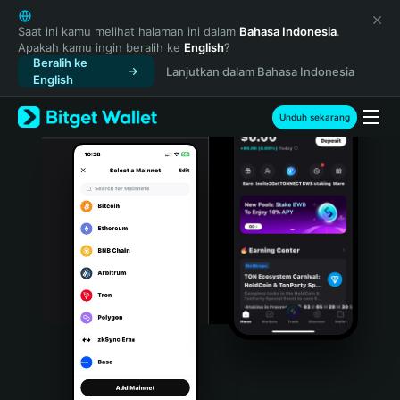
English
日本語
Saat ini kamu melihat halaman ini dalam
Bahasa Indonesia
.
Apakah kamu ingin beralih ke
English
?
Tiếng Việt
Beralih ke
Lanjutkan dalam Bahasa Indonesia
Русский
English
Español (Latinoamérica)
Türkçe
Unduh sekarang
Italiano
Français
Deutsch
简体中文
繁體中文
Português (Portugal)
Bahasa Indonesia
ภาษาไทย
हिन्दी
বাংলা
Español
Português (Brasil)
Español (Argentina)