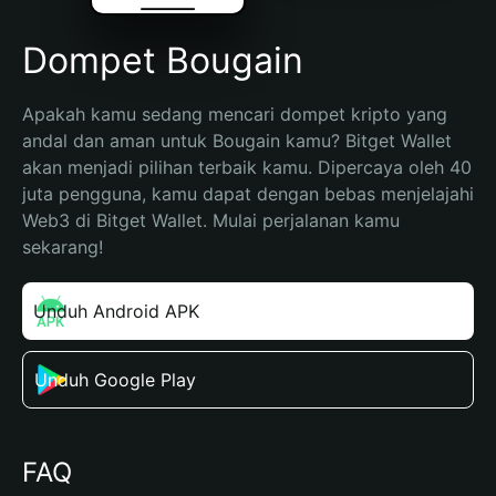
Dompet Bougain
Apakah kamu sedang mencari dompet kripto yang 
andal dan aman untuk Bougain kamu? Bitget Wallet 
akan menjadi pilihan terbaik kamu. Dipercaya oleh 40 
juta pengguna, kamu dapat dengan bebas menjelajahi 
Web3 di Bitget Wallet. Mulai perjalanan kamu 
sekarang!
Unduh Android APK
Unduh Google Play
FAQ