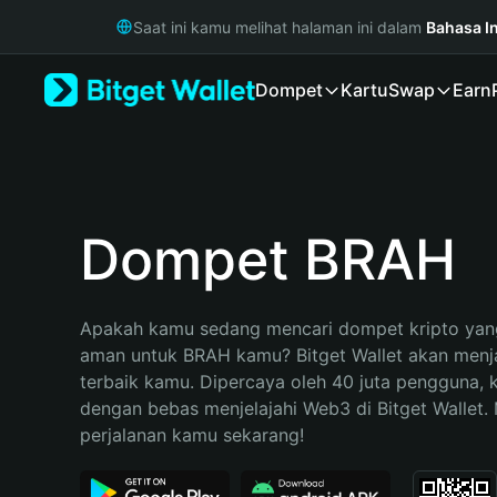
English
Saat ini kamu melihat halaman ini dalam
Bahasa I
日本語
Tiếng Việt
Dompet
Kartu
Swap
Earn
Русский
Español (Latinoamérica)
Türkçe
Italiano
Français
Deutsch
Dompet BRAH
简体中文
繁體中文
Português (Portugal)
Apakah kamu sedang mencari dompet kripto yang
Bahasa Indonesia
aman untuk BRAH kamu? Bitget Wallet akan menjad
ภาษาไทย
terbaik kamu. Dipercaya oleh 40 juta pengguna, 
हिन्दी
dengan bebas menjelajahi Web3 di Bitget Wallet. M
বাংলা
perjalanan kamu sekarang!
Español
Português (Brasil)
Español (Argentina)