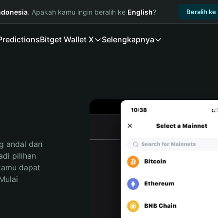
ndonesia
. Apakah kamu ingin beralih ke
English
?
Beralih ke
Predictions
Bitget Wallet X
Selengkapnya
 andal dan 
i pilihan 
kamu dapat 
ulai 