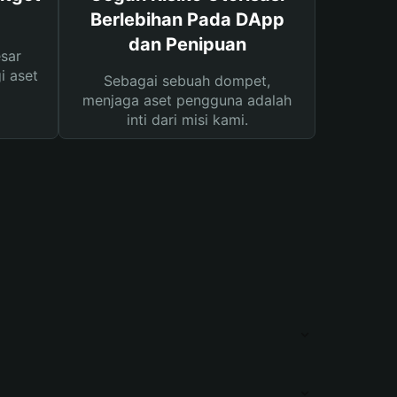
Berlebihan Pada DApp
dan Penipuan
sar
i aset
Sebagai sebuah dompet,
menjaga aset pengguna adalah
inti dari misi kami.