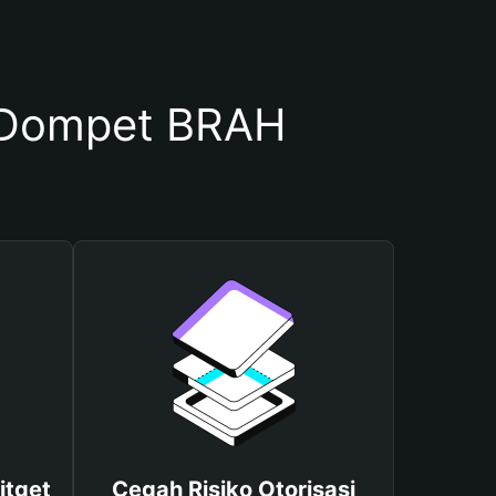
 Dompet BRAH
itget
Cegah Risiko Otorisasi