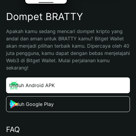
Dompet BRATTY
Apakah kamu sedang mencari dompet kripto yang 
andal dan aman untuk BRATTY kamu? Bitget Wallet 
akan menjadi pilihan terbaik kamu. Dipercaya oleh 40 
juta pengguna, kamu dapat dengan bebas menjelajahi 
Web3 di Bitget Wallet. Mulai perjalanan kamu 
sekarang!
Unduh Android APK
Unduh Google Play
FAQ