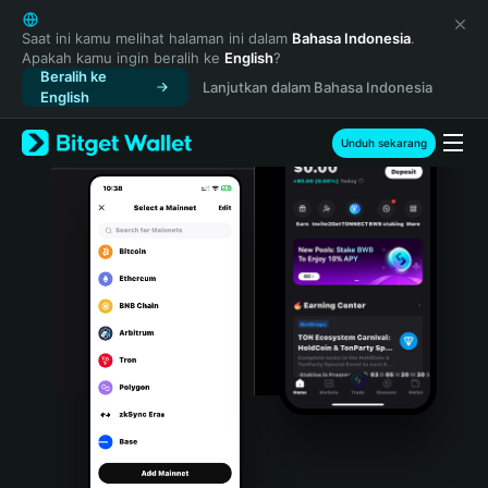
English
日本語
Saat ini kamu melihat halaman ini dalam
Bahasa Indonesia
.
Apakah kamu ingin beralih ke
English
?
Tiếng Việt
Beralih ke
Lanjutkan dalam Bahasa Indonesia
Русский
English
Español (Latinoamérica)
Türkçe
Unduh sekarang
Italiano
Français
Deutsch
简体中文
繁體中文
Português (Portugal)
Bahasa Indonesia
ภาษาไทย
हिन्दी
বাংলা
Español
Português (Brasil)
Español (Argentina)