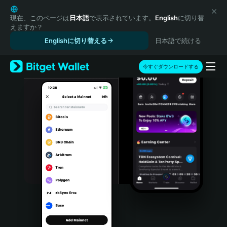
English
日本語
現在、このページは
日本語
で表示されています。
English
に切り替
えますか？
Tiếng Việt
Englishに切り替える
日本語で続ける
Русский
Español (Latinoamérica)
Türkçe
今すぐダウンロードする
Italiano
Français
Deutsch
简体中文
繁體中文
Português (Portugal)
Bahasa Indonesia
ภาษาไทย
हिन्दी
বাংলা
Español
Português (Brasil)
Español (Argentina)