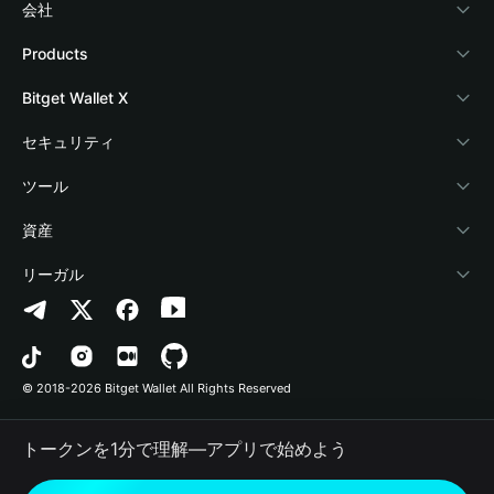
会社
Bitget Walletについて
Products
ブログ
Crypto Card
Bitget Wallet X
アカデミー
Stablecoin Earn
デベロッパー
セキュリティ
暗号資産ニュース
Payfi Crypto
ウォレットを接続
保護基金
ツール
Help Center
Crypto Swap API
Bitget Wallet Pay
セキュリティ技術
暗号資産を購入
資産
お問い合わせ
Altcoin Season Index
プロジェクトを掲載
認証検出
Arbitrum
リーガル
ブランドリソース
Prediction Markets
コントラクト検出
Avalanche
プライバシーポリシー
キャリア
DApp
一括送金
Bitcoin
利用規約
© 2018-2026 Bitget Wallet All Rights Reserved
公式チャンネル認証
Trade
BNB Chain
Risk Disclosure
トークンを1分で理解―アプリで始めよう
RWA
Polygon