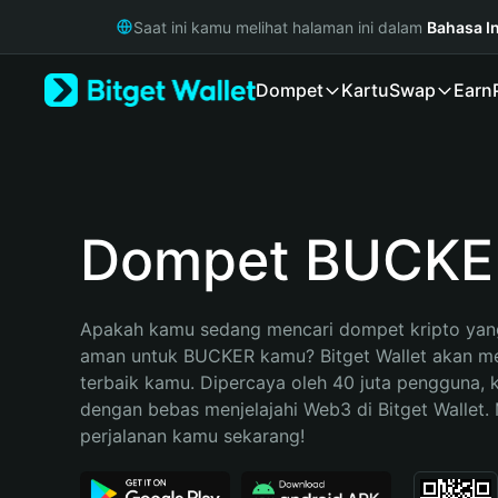
English
Saat ini kamu melihat halaman ini dalam
Bahasa I
日本語
Tiếng Việt
Dompet
Kartu
Swap
Earn
Русский
Español (Latinoamérica)
Türkçe
Italiano
Français
Deutsch
Dompet BUCKE
简体中文
繁體中文
Português (Portugal)
Apakah kamu sedang mencari dompet kripto yang
Bahasa Indonesia
aman untuk BUCKER kamu? Bitget Wallet akan menj
ภาษาไทย
terbaik kamu. Dipercaya oleh 40 juta pengguna, 
हिन्दी
dengan bebas menjelajahi Web3 di Bitget Wallet. M
বাংলা
perjalanan kamu sekarang!
Español
Português (Brasil)
Español (Argentina)