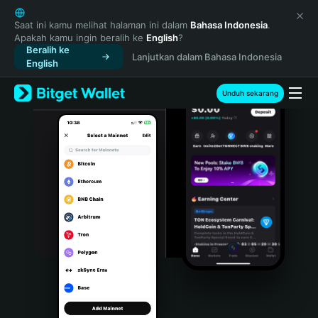
English
日本語
Saat ini kamu melihat halaman ini dalam
Bahasa Indonesia
.
Apakah kamu ingin beralih ke
English
?
Tiếng Việt
Beralih ke
Lanjutkan dalam Bahasa Indonesia
Русский
English
Español (Latinoamérica)
Türkçe
Unduh sekarang
Italiano
Français
Deutsch
简体中文
繁體中文
Português (Portugal)
Bahasa Indonesia
ภาษาไทย
हिन्दी
বাংলা
Español
Português (Brasil)
Español (Argentina)