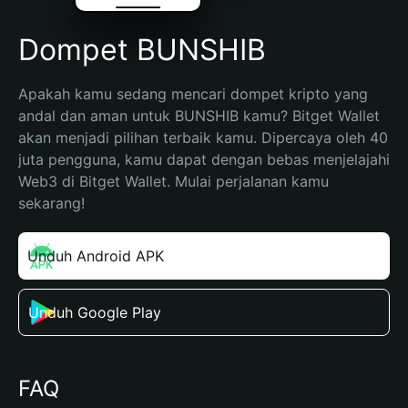
Dompet BUNSHIB
Apakah kamu sedang mencari dompet kripto yang 
andal dan aman untuk BUNSHIB kamu? Bitget Wallet 
akan menjadi pilihan terbaik kamu. Dipercaya oleh 40 
juta pengguna, kamu dapat dengan bebas menjelajahi 
Web3 di Bitget Wallet. Mulai perjalanan kamu 
sekarang!
Unduh Android APK
Unduh Google Play
FAQ