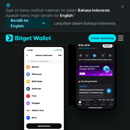
English
日本語
Saat ini kamu melihat halaman ini dalam
Bahasa Indonesia
.
Apakah kamu ingin beralih ke
English
?
Tiếng Việt
Beralih ke
Lanjutkan dalam Bahasa Indonesia
Русский
English
Español (Latinoamérica)
Türkçe
Unduh sekarang
Italiano
Français
Deutsch
简体中文
繁體中文
Português (Portugal)
Bahasa Indonesia
ภาษาไทย
हिन्दी
বাংলা
Español
Português (Brasil)
Español (Argentina)