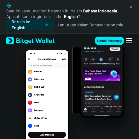
English
日本語
Saat ini kamu melihat halaman ini dalam
Bahasa Indonesia
.
Apakah kamu ingin beralih ke
English
?
Tiếng Việt
Beralih ke
Lanjutkan dalam Bahasa Indonesia
Русский
English
Español (Latinoamérica)
Türkçe
Unduh sekarang
Italiano
Français
Deutsch
简体中文
繁體中文
Português (Portugal)
Bahasa Indonesia
ภาษาไทย
हिन्दी
বাংলা
Español
Português (Brasil)
Español (Argentina)