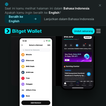
English
日本語
Saat ini kamu melihat halaman ini dalam
Bahasa Indonesia
.
Apakah kamu ingin beralih ke
English
?
Tiếng Việt
Beralih ke
Lanjutkan dalam Bahasa Indonesia
Русский
English
Español (Latinoamérica)
Türkçe
Unduh sekarang
Italiano
Français
Deutsch
简体中文
繁體中文
Português (Portugal)
Bahasa Indonesia
ภาษาไทย
हिन्दी
বাংলা
Español
Português (Brasil)
Español (Argentina)