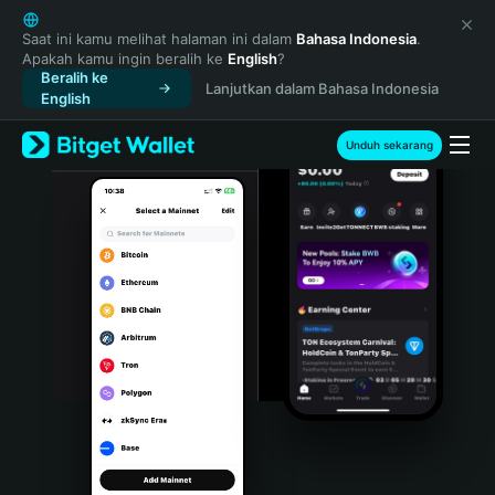
English
日本語
Saat ini kamu melihat halaman ini dalam
Bahasa Indonesia
.
Apakah kamu ingin beralih ke
English
?
Tiếng Việt
Beralih ke
Lanjutkan dalam Bahasa Indonesia
Русский
English
Español (Latinoamérica)
Türkçe
Unduh sekarang
Italiano
Français
Deutsch
简体中文
繁體中文
Português (Portugal)
Bahasa Indonesia
ภาษาไทย
हिन्दी
বাংলা
Español
Português (Brasil)
Español (Argentina)