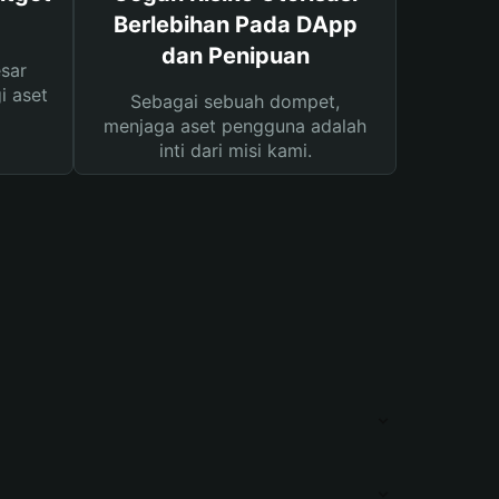
Berlebihan Pada DApp
dan Penipuan
sar
i aset
Sebagai sebuah dompet,
menjaga aset pengguna adalah
inti dari misi kami.