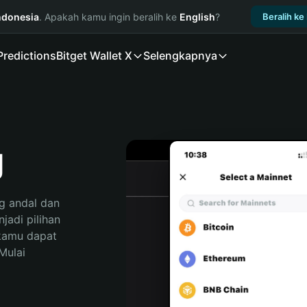
ndonesia
. Apakah kamu ingin beralih ke
English
?
Beralih ke
Predictions
Bitget Wallet X
Selengkapnya
g
 andal dan 
adi pilihan 
kamu dapat 
ulai 