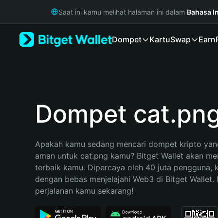
English
Saat ini kamu melihat halaman ini dalam
Bahasa I
日本語
Tiếng Việt
Dompet
Kartu
Swap
Earn
Русский
Español (Latinoamérica)
Türkçe
Italiano
Français
Deutsch
Dompet cat.pn
简体中文
繁體中文
Português (Portugal)
Apakah kamu sedang mencari dompet kripto yang
Bahasa Indonesia
aman untuk cat.png kamu? Bitget Wallet akan menj
ภาษาไทย
terbaik kamu. Dipercaya oleh 40 juta pengguna, 
हिन्दी
dengan bebas menjelajahi Web3 di Bitget Wallet. M
বাংলা
perjalanan kamu sekarang!
Español
Português (Brasil)
Español (Argentina)