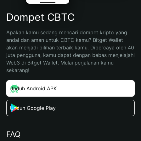
Dompet CBTC
Apakah kamu sedang mencari dompet kripto yang 
andal dan aman untuk CBTC kamu? Bitget Wallet 
akan menjadi pilihan terbaik kamu. Dipercaya oleh 40 
juta pengguna, kamu dapat dengan bebas menjelajahi 
Web3 di Bitget Wallet. Mulai perjalanan kamu 
sekarang!
Unduh Android APK
Unduh Google Play
FAQ