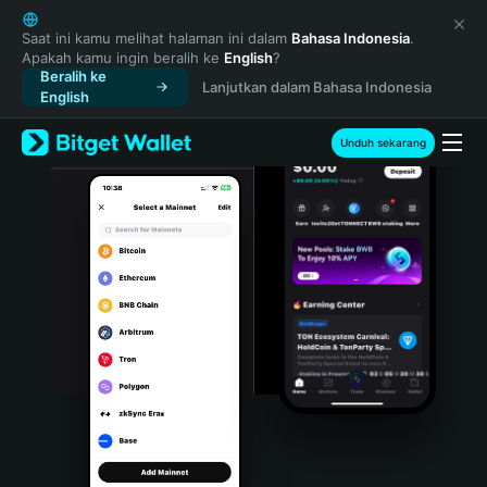
English
日本語
Saat ini kamu melihat halaman ini dalam
Bahasa Indonesia
.
Apakah kamu ingin beralih ke
English
?
Tiếng Việt
Beralih ke
Lanjutkan dalam Bahasa Indonesia
Русский
English
Español (Latinoamérica)
Türkçe
Unduh sekarang
Italiano
Français
Deutsch
简体中文
繁體中文
Português (Portugal)
Bahasa Indonesia
ภาษาไทย
हिन्दी
বাংলা
Español
Português (Brasil)
Español (Argentina)