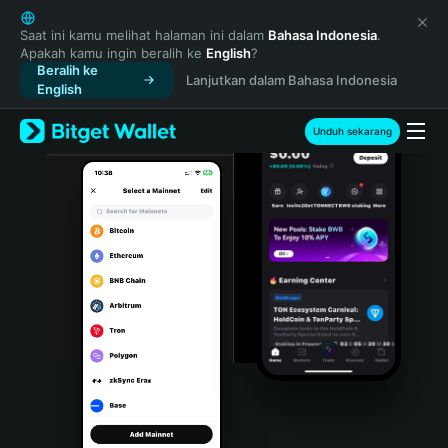
English
日本語
Saat ini kamu melihat halaman ini dalam
Bahasa Indonesia
.
Apakah kamu ingin beralih ke
English
?
Tiếng Việt
Beralih ke
Lanjutkan dalam Bahasa Indonesia
Русский
English
Español (Latinoamérica)
Türkçe
Unduh sekarang
Italiano
Français
Deutsch
简体中文
繁體中文
Português (Portugal)
Bahasa Indonesia
ภาษาไทย
हिन्दी
বাংলা
Español
Português (Brasil)
Español (Argentina)