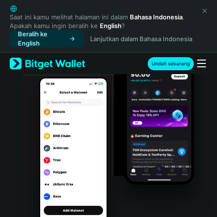
English
日本語
Saat ini kamu melihat halaman ini dalam
Bahasa Indonesia
.
Apakah kamu ingin beralih ke
English
?
Tiếng Việt
Beralih ke
Lanjutkan dalam Bahasa Indonesia
Русский
English
Español (Latinoamérica)
Türkçe
Unduh sekarang
Italiano
Français
Deutsch
简体中文
繁體中文
Português (Portugal)
Bahasa Indonesia
ภาษาไทย
हिन्दी
বাংলা
Español
Português (Brasil)
Español (Argentina)