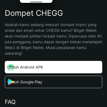
Dompet CHEGG
Apakah kamu sedang mencari dompet kripto yang 
andal dan aman untuk CHEGG kamu? Bitget Wallet 
akan menjadi pilihan terbaik kamu. Dipercaya oleh 40 
juta pengguna, kamu dapat dengan bebas menjelajahi 
Web3 di Bitget Wallet. Mulai perjalanan kamu 
sekarang!
Unduh Android APK
Unduh Google Play
FAQ