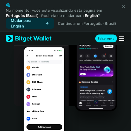
English
日本語
No momento, você está visualizando esta página em
Português (Brasil)
. Gostaria de mudar para
English
?
Tiếng Việt
Mudar para
Continuar em Português (Brasil)
Русский
English
Español (Latinoamérica)
Türkçe
Baixe agora
Italiano
Français
Deutsch
简体中文
繁體中文
Português (Portugal)
Bahasa Indonesia
ภาษาไทย
हिन्दी
বাংলা
Español
Português (Brasil)
Español (Argentina)