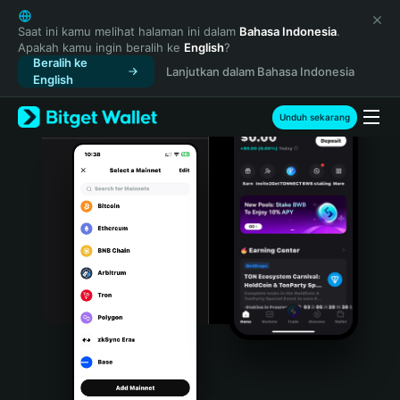
English
日本語
Saat ini kamu melihat halaman ini dalam
Bahasa Indonesia
.
Apakah kamu ingin beralih ke
English
?
Tiếng Việt
Beralih ke
Lanjutkan dalam Bahasa Indonesia
Русский
English
Español (Latinoamérica)
Türkçe
Unduh sekarang
Italiano
Français
Deutsch
简体中文
繁體中文
Português (Portugal)
Bahasa Indonesia
ภาษาไทย
हिन्दी
বাংলা
Español
Português (Brasil)
Español (Argentina)