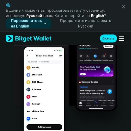
English
日本語
В данный момент вы просматриваете эту страницу,
используя
Русский
язык. Хотите перейти на
English
?
Tiếng Việt
Переключитесь
Продолжить использовать
Русский
на English
Русский
Español (Latinoamérica)
Türkçe
Скачать
Italiano
Français
Deutsch
简体中文
繁體中文
Português (Portugal)
Bahasa Indonesia
ภาษาไทย
हिन्दी
বাংলা
Español
Português (Brasil)
Español (Argentina)