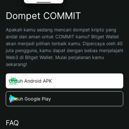
Dompet COMMIT
Apakah kamu sedang mencari dompet kripto yang 
andal dan aman untuk COMMIT kamu? Bitget Wallet 
akan menjadi pilihan terbaik kamu. Dipercaya oleh 40 
juta pengguna, kamu dapat dengan bebas menjelajahi 
Web3 di Bitget Wallet. Mulai perjalanan kamu 
sekarang!
Unduh Android APK
Unduh Google Play
FAQ