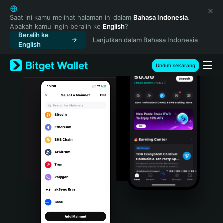
English
日本語
Saat ini kamu melihat halaman ini dalam
Bahasa Indonesia
.
Apakah kamu ingin beralih ke
English
?
Tiếng Việt
Beralih ke
Lanjutkan dalam Bahasa Indonesia
Русский
English
Español (Latinoamérica)
Türkçe
Unduh sekarang
Italiano
Français
Deutsch
简体中文
繁體中文
Português (Portugal)
Bahasa Indonesia
ภาษาไทย
हिन्दी
বাংলা
Español
Português (Brasil)
Español (Argentina)