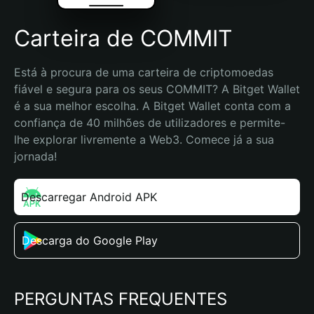
Carteira de COMMIT
Está à procura de uma carteira de criptomoedas 
fiável e segura para os seus COMMIT? A Bitget Wallet 
é a sua melhor escolha. A Bitget Wallet conta com a 
confiança de 40 milhões de utilizadores e permite-
lhe explorar livremente a Web3. Comece já a sua 
jornada!
Descarregar Android APK
Descarga do Google Play
PERGUNTAS FREQUENTES