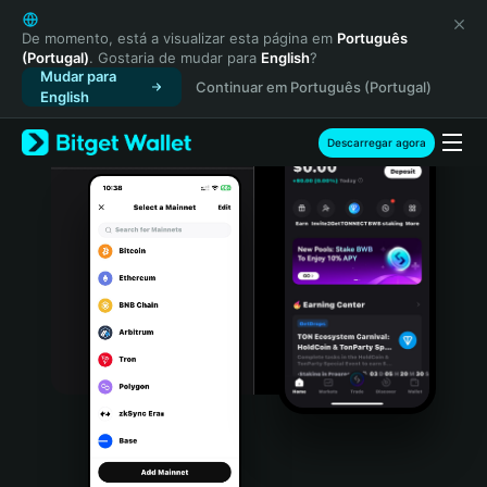
English
日本語
De momento, está a visualizar esta página em
Português
(Portugal)
. Gostaria de mudar para
English
?
Tiếng Việt
Mudar para
Continuar em Português (Portugal)
Русский
English
Español (Latinoamérica)
Türkçe
Descarregar agora
Italiano
Français
Deutsch
简体中文
繁體中文
Português (Portugal)
Bahasa Indonesia
ภาษาไทย
हिन्दी
বাংলা
Español
Português (Brasil)
Español (Argentina)