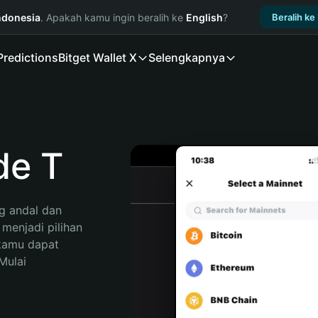
ndonesia
. Apakah kamu ingin beralih ke
English
?
Beralih ke
Predictions
Bitget Wallet X
Selengkapnya
de T
 andal dan 
enjadi pilihan 
kamu dapat 
ulai 