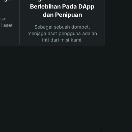
Berlebihan Pada DApp
dan Penipuan
sar
i aset
Sebagai sebuah dompet,
menjaga aset pengguna adalah
inti dari misi kami.