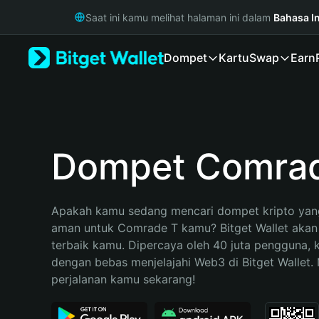
English
Saat ini kamu melihat halaman ini dalam
Bahasa I
日本語
Tiếng Việt
Dompet
Kartu
Swap
Earn
Русский
Español (Latinoamérica)
Türkçe
Italiano
Français
Deutsch
Dompet Comra
简体中文
繁體中文
Português (Portugal)
Apakah kamu sedang mencari dompet kripto yang
Bahasa Indonesia
aman untuk Comrade T kamu? Bitget Wallet akan m
ภาษาไทย
terbaik kamu. Dipercaya oleh 40 juta pengguna, 
हिन्दी
dengan bebas menjelajahi Web3 di Bitget Wallet. M
বাংলা
perjalanan kamu sekarang!
Español
Português (Brasil)
Español (Argentina)