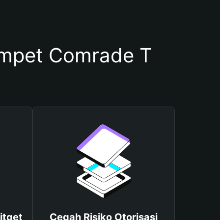
mpet Comrade T
itget
Cegah Risiko Otorisasi