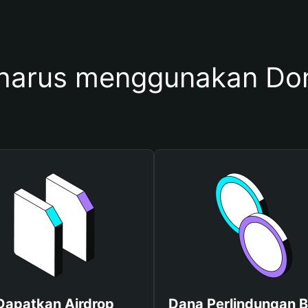
harus menggunakan Do
Dapatkan Airdrop
Dana Perlindungan B