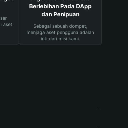
Berlebihan Pada DApp
dan Penipuan
sar
i aset
Sebagai sebuah dompet,
menjaga aset pengguna adalah
inti dari misi kami.