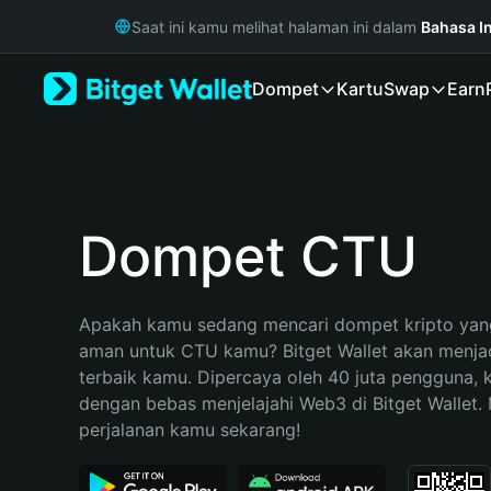
English
Saat ini kamu melihat halaman ini dalam
Bahasa I
日本語
Tiếng Việt
Dompet
Kartu
Swap
Earn
Русский
Español (Latinoamérica)
Türkçe
Italiano
Français
Deutsch
Dompet CTU
简体中文
繁體中文
Português (Portugal)
Apakah kamu sedang mencari dompet kripto yang
Bahasa Indonesia
aman untuk CTU kamu? Bitget Wallet akan menjadi
ภาษาไทย
terbaik kamu. Dipercaya oleh 40 juta pengguna, 
हिन्दी
dengan bebas menjelajahi Web3 di Bitget Wallet. M
বাংলা
perjalanan kamu sekarang!
Español
Português (Brasil)
Español (Argentina)