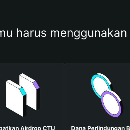
mu harus menggunakan
patkan Airdrop CTU
Dana Perlindungan B