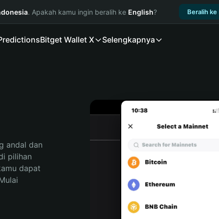
ndonesia
. Apakah kamu ingin beralih ke
English
?
Beralih ke
Predictions
Bitget Wallet X
Selengkapnya
 andal dan 
 pilihan 
kamu dapat 
ulai 