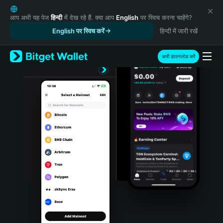
English
日本語
आप अभी यह पेज
हिन्दी
में देख रहे हैं. क्या आप
English
पर स्विच करना चाहेंगे?
Tiếng Việt
English पर स्विच करें
हिन्दी में जारी रखें
Русский
Español (Latinoamérica)
अभी डाउनलोड करें
Türkçe
Italiano
Français
Deutsch
简体中文
繁體中文
Português (Portugal)
Bahasa Indonesia
ภาษาไทย
हिन्दी
বাংলা
Español
Português (Brasil)
Español (Argentina)