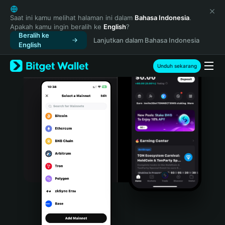
English
日本語
Saat ini kamu melihat halaman ini dalam
Bahasa Indonesia
.
Apakah kamu ingin beralih ke
English
?
Tiếng Việt
Beralih ke
Lanjutkan dalam Bahasa Indonesia
Русский
English
Español (Latinoamérica)
Türkçe
Unduh sekarang
Italiano
Français
Deutsch
简体中文
繁體中文
Português (Portugal)
Bahasa Indonesia
ภาษาไทย
हिन्दी
বাংলা
Español
Português (Brasil)
Español (Argentina)