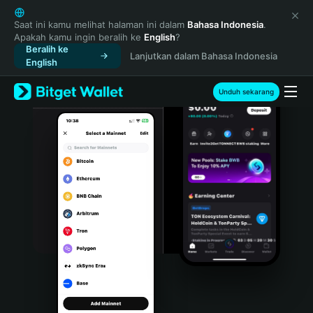
English
日本語
Saat ini kamu melihat halaman ini dalam
Bahasa Indonesia
.
Apakah kamu ingin beralih ke
English
?
Tiếng Việt
Beralih ke
Lanjutkan dalam Bahasa Indonesia
Русский
English
Español (Latinoamérica)
Türkçe
Unduh sekarang
Italiano
Français
Deutsch
简体中文
繁體中文
Português (Portugal)
Bahasa Indonesia
ภาษาไทย
हिन्दी
বাংলা
Español
Português (Brasil)
Español (Argentina)