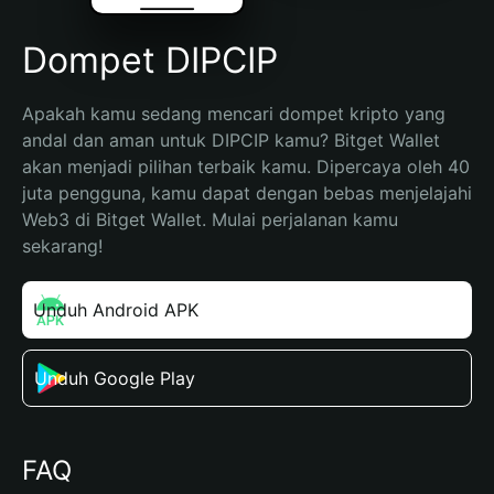
Dompet DIPCIP
Apakah kamu sedang mencari dompet kripto yang 
andal dan aman untuk DIPCIP kamu? Bitget Wallet 
akan menjadi pilihan terbaik kamu. Dipercaya oleh 40 
juta pengguna, kamu dapat dengan bebas menjelajahi 
Web3 di Bitget Wallet. Mulai perjalanan kamu 
sekarang!
Unduh Android APK
Unduh Google Play
FAQ