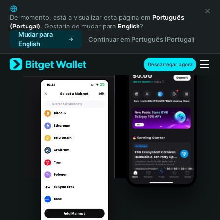
English
日本語
De momento, está a visualizar esta página em
Português
(Portugal)
. Gostaria de mudar para
English
?
Tiếng Việt
Mudar para
Continuar em Português (Portugal)
Русский
English
Español (Latinoamérica)
Türkçe
Descarregar agora
Italiano
Français
Deutsch
简体中文
繁體中文
Português (Portugal)
Bahasa Indonesia
ภาษาไทย
हिन्दी
বাংলা
Español
Português (Brasil)
Español (Argentina)