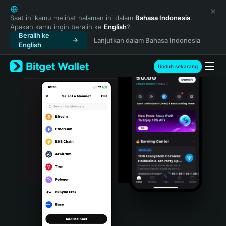
English
日本語
Saat ini kamu melihat halaman ini dalam
Bahasa Indonesia
.
Apakah kamu ingin beralih ke
English
?
Tiếng Việt
Beralih ke
Lanjutkan dalam Bahasa Indonesia
Русский
English
Español (Latinoamérica)
Türkçe
Unduh sekarang
Italiano
Français
Deutsch
简体中文
繁體中文
Português (Portugal)
Bahasa Indonesia
ภาษาไทย
हिन्दी
বাংলা
Español
Português (Brasil)
Español (Argentina)