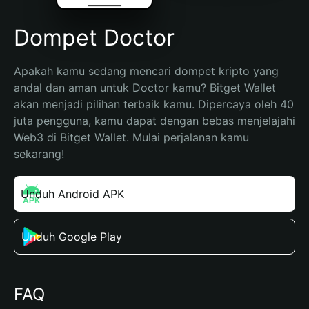
Dompet Doctor
Apakah kamu sedang mencari dompet kripto yang 
andal dan aman untuk Doctor kamu? Bitget Wallet 
akan menjadi pilihan terbaik kamu. Dipercaya oleh 40 
juta pengguna, kamu dapat dengan bebas menjelajahi 
Web3 di Bitget Wallet. Mulai perjalanan kamu 
sekarang!
Unduh Android APK
Unduh Google Play
FAQ